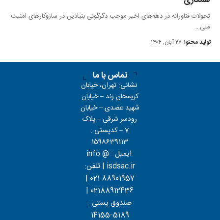
تحولات فناورانه در دهه‌های اخیر موجب دگرگونی بنیادین در سازوکارهای امنیت
ملی…
تولید محتوا
۲۷ آبان, ۱۴۰۴
تماس با ما
نشانی: تهران، خیابان
کریمخان زند – خیابان
شهید عضدی – خیابان
رودسر شرقی – پلاک
7 – کدپستی :
1598639113
ایمیل : info @
isdsac.ir | تلفن:
88901957 021 |
02188912436 |
صندوق پستی :
5189-14155