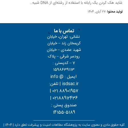
شاید هک کردن یک رایانه با استفاده از رشته‌ای از DNA شبیه…
تولید محتوا
۲۷ آبان, ۱۴۰۴
تماس با ما
نشانی: تهران، خیابان
کریمخان زند – خیابان
شهید عضدی – خیابان
رودسر شرقی – پلاک
7 – کدپستی :
1598639113
ایمیل : info @
isdsac.ir | تلفن:
88901957 021 |
02188912436 |
صندوق پستی :
5189-14155
کلیه حقوق مادی و معنوی سایت به پژوهشگاه مطالعات امنیت و پیشرفت تعلق دارد | 1404 |